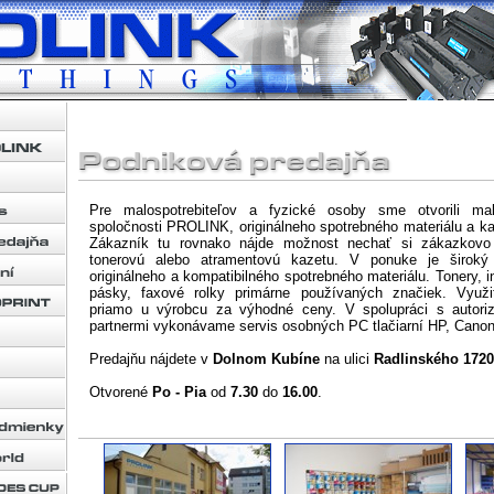
Pre malospotrebiteľov a fyzické osoby sme otvorili mal
spoločnosti PROLINK, originálneho spotrebného materiálu a ka
Zákazník tu rovnako nájde možnost nechať si zákazkovo 
tonerovú alebo atramentovú kazetu. V ponuke je široký 
originálneho a kompatibilného spotrebného materiálu. Tonery, in
pásky, faxové rolky primárne používaných značiek. Využ
priamo u výrobcu za výhodné ceny. V spolupráci s autori
partnermi vykonávame servis osobných PC tlačiarní HP, Canon
Predajňu nájdete v
Dolnom Kubíne
na ulici
Radlinského 1720
Otvorené
Po - Pia
od
7.30
do
16.00
.