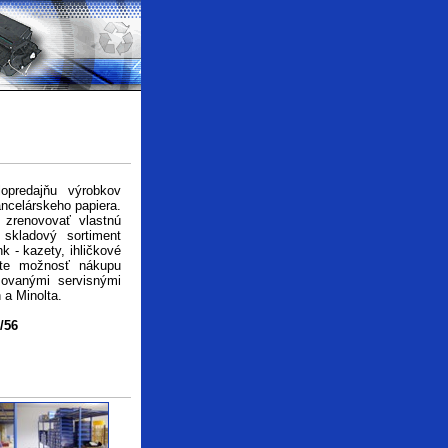
opredajňu výrobkov
ncelárskeho papiera.
zrenovovať vlastnú
skladový sortiment
k - kazety, ihličkové
ite možnosť nákupu
zovanými servisnými
 a Minolta.
/56